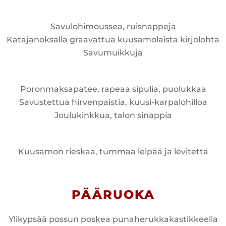
Savulohimoussea, ruisnappeja
Katajanoksalla graavattua kuusamolaista kirjolohta
Savumuikkuja
Poronmaksapatee, rapeaa sipulia, puolukkaa
Savustettua hirvenpaistia, kuusi-karpalohilloa
Joulukinkkua, talon sinappia
Kuusamon rieskaa, tummaa leipää ja levitettä
PÄÄRUOKA
Ylikypsää possun poskea punaherukkakastikkeella