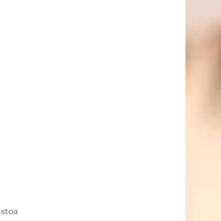
ustoa