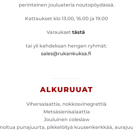
perinteinen jouluateria noutopöydässä.
Kattaukset klo 13.00, 16.00 ja 19.00
Varaukset
tästä
tai yli kahdeksan hengen ryhmät:
sales@rukankuksa.fi
ALKURUUAT
Vihersalaattia, nokkosvinegrettiä
Metsäsienisalaattia
Jouluinen coleslaw
noitua punajuurta, pikkelöityä kuusenkerkkää, auraju